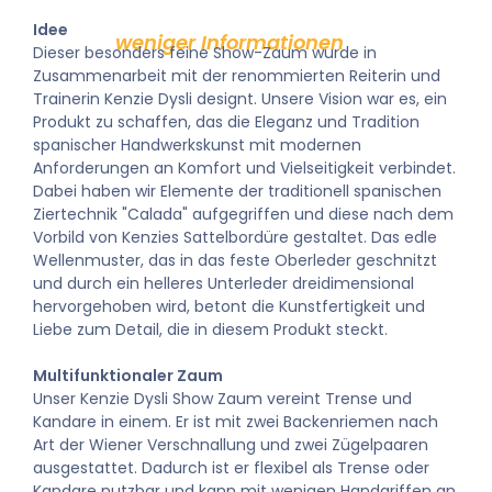
Idee
Dieser besonders feine Show-Zaum wurde in
Zusammenarbeit mit der renommierten Reiterin und
Trainerin Kenzie Dysli designt. Unsere Vision war es, ein
Produkt zu schaffen, das die Eleganz und Tradition
spanischer Handwerkskunst mit modernen
Anforderungen an Komfort und Vielseitigkeit verbindet.
Dabei haben wir Elemente der traditionell spanischen
Ziertechnik "Calada" aufgegriffen und diese nach dem
Vorbild von Kenzies Sattelbordüre gestaltet. Das edle
Wellenmuster, das in das feste Oberleder geschnitzt
und durch ein helleres Unterleder dreidimensional
hervorgehoben wird, betont die Kunstfertigkeit und
Liebe zum Detail, die in diesem Produkt steckt.
Multifunktionaler Zaum
Unser Kenzie Dysli Show Zaum vereint Trense und
Kandare in einem. Er ist mit zwei Backenriemen nach
Art der Wiener Verschnallung und zwei Zügelpaaren
ausgestattet. Dadurch ist er flexibel als Trense oder
Kandare nutzbar und kann mit wenigen Handgriffen an