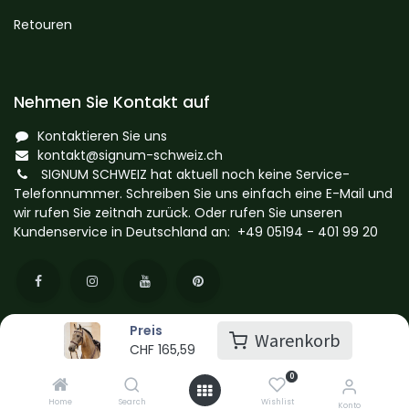
Retouren
Nehmen Sie Kontakt auf
Kontaktieren Sie uns
kontakt@signum-schweiz.ch
SIGNUM SCHWEIZ hat aktuell noch keine Service-
Telefonnummer. Schreiben Sie uns einfach eine E-Mail und
wir rufen Sie zeitnah zurück. Oder rufen Sie unseren
Kundenservice in Deutschland an: +49 05194 - 401 99 20
Preis
Warenkorb
CHF
165,59
© SIGNUM SCHWEIZ by EquiNova GmbH
0
Powered by
- Die #1
Open-Source-E-Commerce
Home
Search
Wishlist
Konto