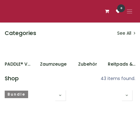
Zum Inhalt springen
0
Categories
See All
PADDLE® Vegan
Zaumzeuge
Zubehör
Reitpads & PADDLE
Shop
43 items found.
Bundle