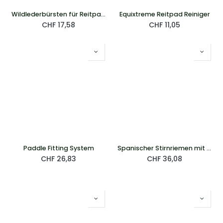
Wildlederbürsten für Reitpads & Paddles
Equixtreme Reitpad Reiniger
CHF
17,58
CHF
11,05
Paddle Fitting System
Spanischer Stirnriemen mit Lederfransen
CHF
26,83
CHF
36,08