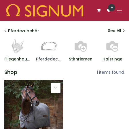
Zum Inhalt springen
0
See All
Pferdezubehör
Fliegenhauben
Pferdedecken
Stirnriemen
Halsringe
Shop
1 items found.