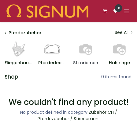
Zum Inhalt springen
0
See All
Pferdezubehör
Fliegenhauben
Pferdedecken
Stirnriemen
Halsringe
Shop
0 items found.
We couldn't find any product!
No product defined in category
Zubehör CH /
Pferdezubehör / Stirnriemen
.